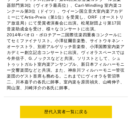
器部門第3位（ヴィオラ最高位）、Carl-Windling 室内楽コ
ンクール第3位（ドイツ）。ウイーン国立音大室内楽アカデ
ミーにてArtis-Preis（第1位）を受賞し、ORF（オーストリ
ア放送局）にて受賞者演奏会に出演。松尾財団より第17回
音楽助成金を受け、様々なコンサートに出演。
2014年パオロ・ボロチアー二国際弦楽四重奏コンクールに
てセミファイナリスト。小澤征爾音楽塾、サイトウキネン・
オーケストラ、別府アルゲリッチ音楽祭、小澤国際室内楽ア
カデミー創立記念コンサートに出演。ヴィオラスペースでは
今井信子、G.ノックスなどと共演。ソリストとして、シュ
トゥットガルト室内楽アンサンブル、新日本フィルハーモニ
ー交響楽団などと共演。また、神奈川フィルハーモニー管弦
楽団のゲスト首席も務める。これまでにヴィオラを菅沼準
二、川本嘉子の各氏に師事。室内楽を原田禎夫、山崎伸子、
岡山潔、川崎洋介の各氏に師事。
歴代入賞者一覧に戻る