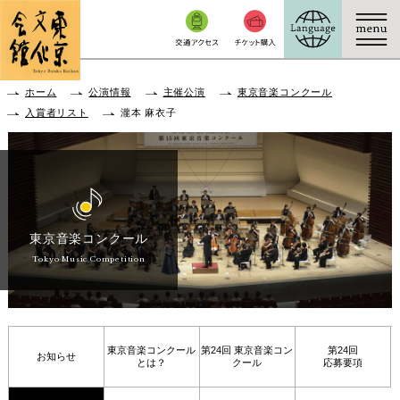
本文へ移動
ホーム
公演情報
主催公演
東京音楽コンクール
入賞者リスト
瀧本 麻衣子
東京音楽コンクール
Tokyo Music Competition
東京音楽コンクール
第24回 東京音楽コン
第24回
お知らせ
とは？
クール
応募要項