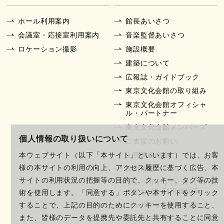
ホール利用案内
館長あいさつ
会議室・応接室利用案内
音楽監督あいさつ
ロケーション撮影
施設概要
建築について
広報誌・ガイドブック
東京文化会館の取り組み
東京文化会館オフィシャ
ル・パートナー
東京文化会館メンバーズ
個人情報の取り扱いについて
ご支援のお願い
上野周辺紹介
本ウェブサイト（以下「本サイト」といいます）では、お客
様の本サイトの利用の向上、アクセス履歴に基づく広告、本
採用情報
サイトの利用状況の把握等の目的で、クッキー、タグ等の技
ウェブサイトについて（ウ
ェブサイト利用規約等）
術を使用します。「同意する」ボタンや本サイトをクリック
ウェブアクセシビリティ
することで、上記の目的のためにクッキーを使用すること、
また、皆様のデータを提携先や委託先と共有することに同意
クッキーポリシー