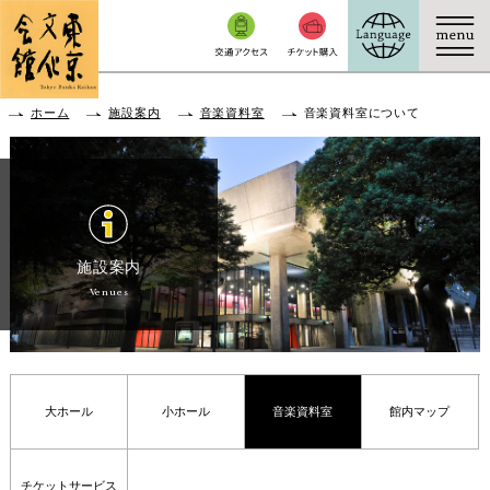
本文へ移動
ホーム
施設案内
音楽資料室
音楽資料室について
施設案内
Venues
大ホール
小ホール
音楽資料室
館内マップ
チケットサービス