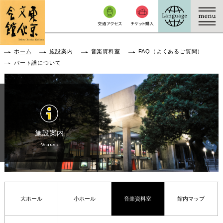
本文へ移動
ホーム
施設案内
音楽資料室
FAQ（よくあるご質問）
パート譜について
施設案内
Venues
大ホール
小ホール
音楽資料室
館内マップ