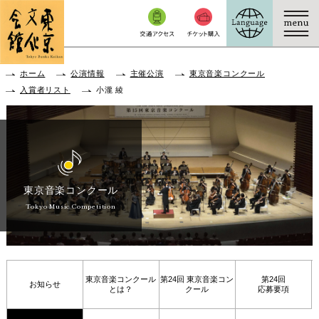
本文へ移動
ホーム
公演情報
主催公演
東京音楽コンクール
入賞者リスト
小瀧 綾
東京音楽コンクール
Tokyo Music Competition
東京音楽コンクール
第24回 東京音楽コン
第24回
お知らせ
とは？
クール
応募要項