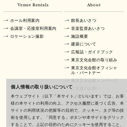
Venue Rentals
About
ホール利用案内
館長あいさつ
会議室・応接室利用案内
音楽監督あいさつ
ロケーション撮影
施設概要
建築について
広報誌・ガイドブック
東京文化会館の取り組み
東京文化会館オフィシャ
ル・パートナー
東京文化会館メンバーズ
個人情報の取り扱いについて
ご支援のお願い
上野周辺紹介
本ウェブサイト（以下「本サイト」といいます）では、お客
様の本サイトの利用の向上、アクセス履歴に基づく広告、本
採用情報
サイトの利用状況の把握等の目的で、クッキー、タグ等の技
ウェブサイトについて（ウ
ェブサイト利用規約等）
術を使用します。「同意する」ボタンや本サイトをクリック
ウェブアクセシビリティ
することで、上記の目的のためにクッキーを使用すること、