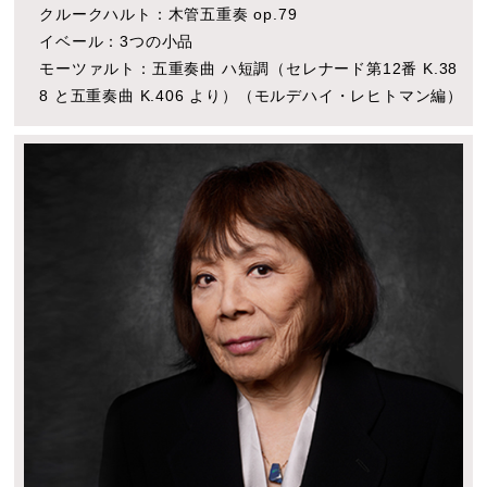
クルークハルト：木管五重奏 op.79
イベール：3つの小品
モーツァルト：五重奏曲 ハ短調（セレナード第12番 K.38
8 と五重奏曲 K.406 より）（モルデハイ・レヒトマン編）