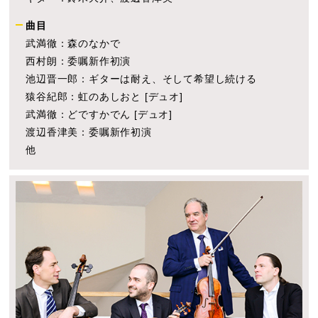
曲目
武満徹：森のなかで
西村朗：委嘱新作初演
池辺晋一郎：ギターは耐え、そして希望し続ける
猿谷紀郎：虹のあしおと [デュオ]
武満徹：どですかでん [デュオ]
渡辺香津美：委嘱新作初演
他