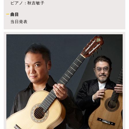
ピアノ：秋吉敏子
曲目
当日発表