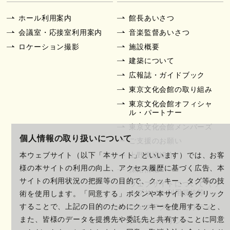
ホール利用案内
館長あいさつ
会議室・応接室利用案内
音楽監督あいさつ
ロケーション撮影
施設概要
建築について
広報誌・ガイドブック
東京文化会館の取り組み
東京文化会館オフィシャ
ル・パートナー
東京文化会館メンバーズ
個人情報の取り扱いについて
ご支援のお願い
上野周辺紹介
本ウェブサイト（以下「本サイト」といいます）では、お客
様の本サイトの利用の向上、アクセス履歴に基づく広告、本
採用情報
サイトの利用状況の把握等の目的で、クッキー、タグ等の技
ウェブサイトについて（ウ
ェブサイト利用規約等）
術を使用します。「同意する」ボタンや本サイトをクリック
ウェブアクセシビリティ
することで、上記の目的のためにクッキーを使用すること、
また、皆様のデータを提携先や委託先と共有することに同意
クッキーポリシー