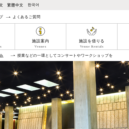
本文へ移動
文
繁體中文
한국어
プ
よくあるご質問
施設案内
施設を借りる
s
Venues
Venue Rentals
み
授業などの一環としてコンサートやワークショップを