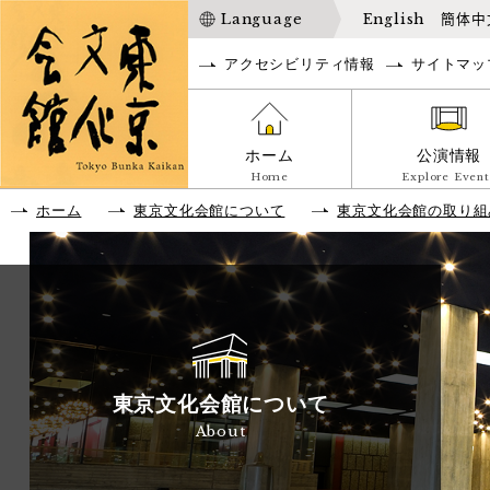
Language
English
簡体中
アクセシビリティ情報
サイトマッ
ホーム
公演情報
Home
Explore Event
ホーム
東京文化会館について
東京文化会館の取り組
東京文化会館について
About