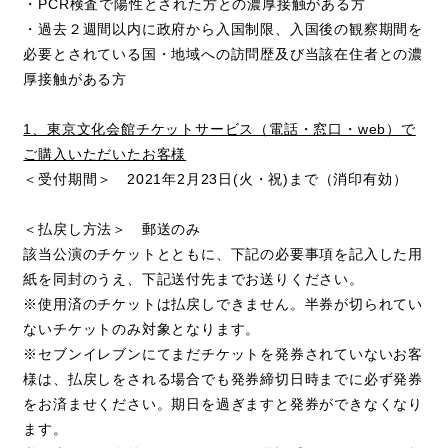
・PCR検査で陽性とされた方との濃厚接触がある方
・過去２週間以内に政府から入国制限、入国後の観察期間を
必要とされている国・地域への訪問歴及び当該在住者との濃
厚接触がある方
1、東京文化会館チケットサービス（電話・窓口・web）で
ご購入いただいたお客様
＜受付期間＞ 2021年2月23日(火・祝)まで（消印有効）
＜払戻し方法＞ 郵送のみ
該当公演のチケットとともに、下記の必要事項を記入した用
紙を同封のうえ、下記送付先までお送りください。
※使用済のチケットは払戻しできません。半券が切られてい
ないチケットのみ対象となります。
※セブンイレブンにてまだチケットを発券されていないお客
様は、払戻しをされる場合でも発券締切日時までに必ず発券
をお済ませください。期日を過ぎますと発券ができなくなり
ます。