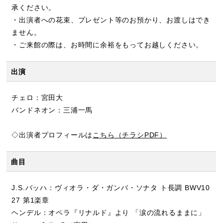
承ください。
・出演者への花束、プレゼント等のお預かり、お渡しはでき
ません。
・ご来館の際は、お時間に余裕をもってお越しください。
出演
チェロ：宮田大
バンドネオン：三浦一馬
◇出演者プロフィールは
こちら（チラシPDF）
曲目
J.S.バッハ：ヴィオラ・ダ・ガンバ・ソナタ ト長調 BWV10
27 第1楽章
ヘンデル：オペラ『リナルド』より 「涙の流れるままに」