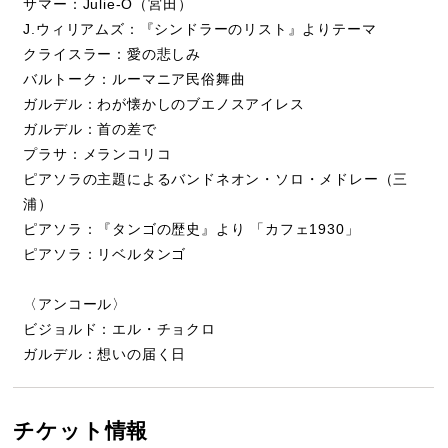
サマー：Julie-O（宮田）
J.ウィリアムズ：『シンドラーのリスト』よりテーマ
クライスラー：愛の悲しみ
バルトーク：ルーマニア民俗舞曲
ガルデル：わが懐かしのブエノスアイレス
ガルデル：首の差で
プラサ：メランコリコ
ピアソラの主題によるバンドネオン・ソロ・メドレー（三
浦）
ピアソラ：『タンゴの歴史』より 「カフェ1930」
ピアソラ：リベルタンゴ
〈アンコール〉
ビジョルド：エル・チョクロ
ガルデル：想いの届く日
チケット情報