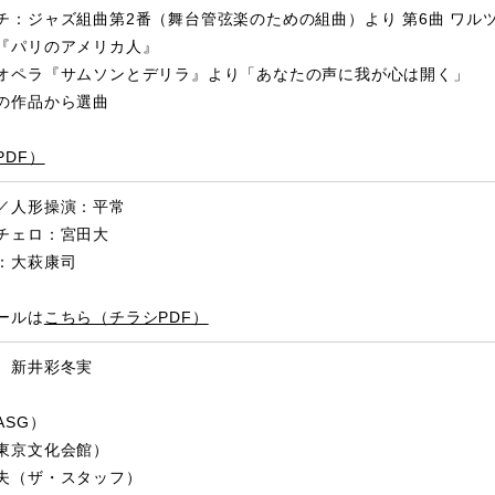
チ：ジャズ組曲第2番（舞台管弦楽のための組曲）より 第6曲 ワル
『パリのアメリカ人』
オペラ『サムソンとデリラ』より「あなたの声に我が心は開く」
の作品から選曲
DF）
／人形操演：平常
チェロ：宮田大
：大萩康司
ールは
こちら（チラシPDF）
、新井彩冬実
ASG）
東京文化会館）
夫（ザ・スタッフ）