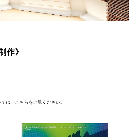
ム
制作》
いては、
こちら
をご覧ください。