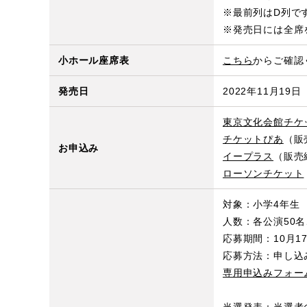
※最前列はD列で
※発売日には全席
小ホール座席表
こちら
からご確認
発売日
2022年11月19
東京文化会館チケ
チケットぴあ
（販
お申込み
イープラス
（販売
ローソンチケット
対象：小学4年生
人数：各公演50
応募期間：10月17
応募方法：申し込
専用申込みフォー