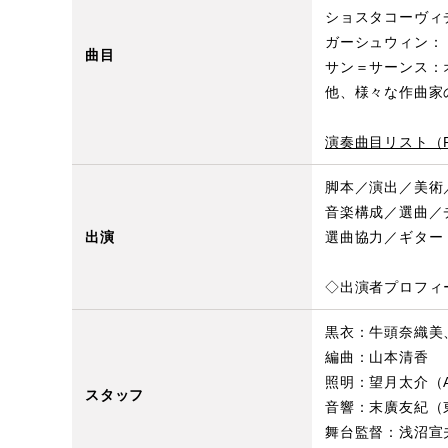
ショスタコーヴィ
ガーシュウィン：
曲目
サン＝サーンス：
他、様々な作曲家
演奏曲目リスト（P
脚本／演出／美術
音楽構成／選曲／
出演
選曲協力／ギター
◇出演者プロフィ
黒衣：牛頭奈織美
編曲：山本清香
照明：望月太介（
スタッフ
音響：末廣友紀（
舞台監督：浅沼宣