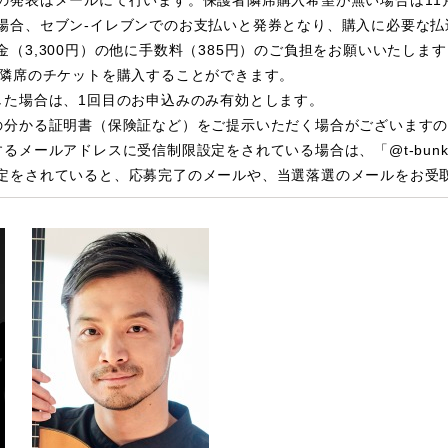
の発表はメールにて行います。保護者隣席購入希望が無い場合は11
場合、セブン-イレブンでのお支払いと発券となり、購入に必要な
（3,300円）の他に手数料（385円）のご負担をお願いいたします
で隣席のチケットを購入することができます。
した場合は、1回目のお申込みのみ有効とします。
の分かる証明書（保険証など）をご提示いただく場合がございます
るメールアドレスに受信制限設定をされている場合は、「@t-bunk
定をされていると、応募完了のメールや、当選落選のメールをお受