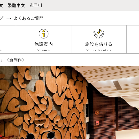
本文へ移動
文
繁體中文
한국어
プ
よくあるご質問
施設案内
施設を借りる
s
Venues
Venue Rentals
オ』《新制作》