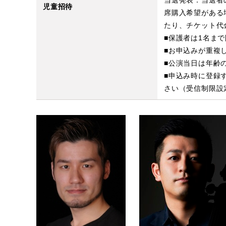
当選発表：当選者
児童招待
席購入希望がある
たり、チケット代金
■保護者は1名ま
■お申込みが重複
■公演当日は年齢
■申込み時に登録す
さい（受信制限設