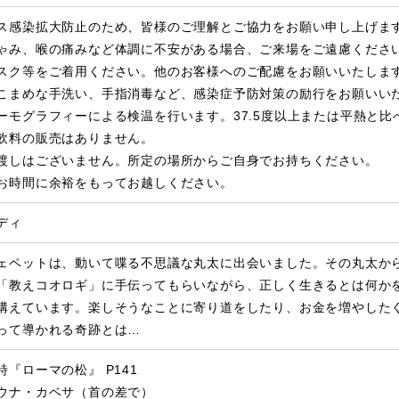
ス感染拡大防止のため、皆様のご理解とご協力をお願い申し上げま
ゃみ、喉の痛みなど体調に不安がある場合、ご来場をご遠慮くださ
スク等をご着用ください。他のお客様へのご配慮をお願いいたしま
こまめな手洗い、手指消毒など、感染症予防対策の励行をお願いい
ーモグラフィーによる検温を行います。37.5度以上または平熱と
飲料の販売はありません。
渡しはございません。所定の場所からご自身でお持ちください。
お時間に余裕をもってお越しください。
ディ
ェペットは、動いて喋る不思議な丸太に出会いました。その丸太か
「教えコオロギ」に手伝ってもらいながら、正しく生きるとは何か
構えています。楽しそうなことに寄り道をしたり、お金を増やした
って導かれる奇跡とは…
『ローマの松』 P141
ウナ・カベサ（首の差で）