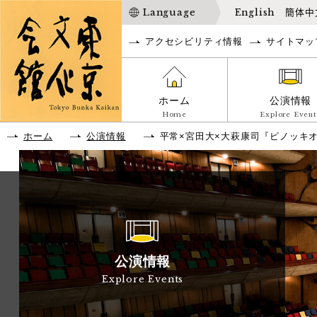
Language
English
簡体中
アクセシビリティ情報
サイトマッ
ホーム
公演情報
Home
Explore Event
ホーム
公演情報
平常×宮田大×大萩康司『ピノッキ
公演情報
Explore Events