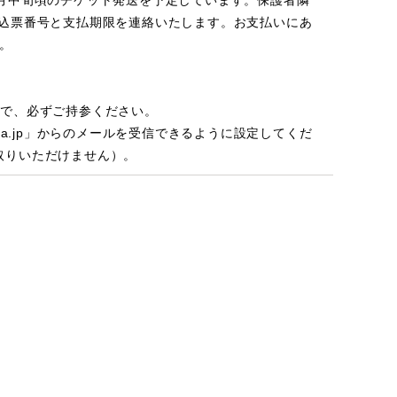
月中旬頃のチケット発送を予定しています。保護者隣
払込票番号と支払期限を連絡いたします。お支払いにあ
。
ので、必ずご持参ください。
a.jp」からのメールを受信できるように設定してくだ
取りいただけません）。