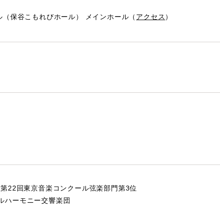
ール（保谷こもれびホール） メインホール（
アクセス
）
*第22回東京音楽コンクール弦楽部門第3位
ルハーモニー交響楽団