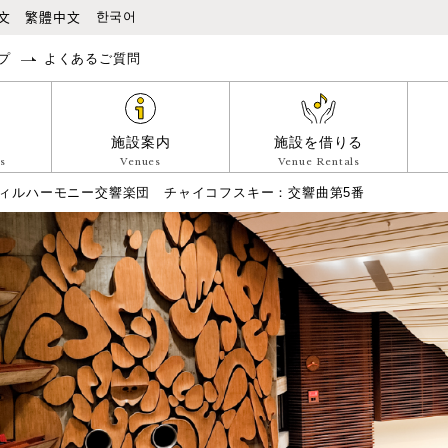
本文へ移動
文
繁體中文
한국어
プ
よくあるご質問
施設案内
施設を借りる
s
Venues
Venue Rentals
ィルハーモニー交響楽団 チャイコフスキー：交響曲第5番