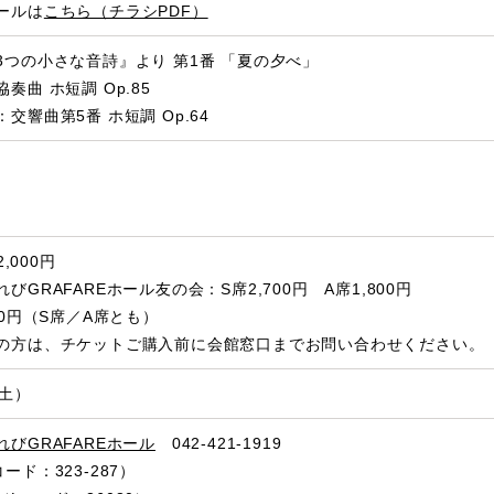
ールは
こちら（チラシPDF）
3つの小さな音詩』より 第1番 「夏の夕べ」
奏曲 ホ短調 Op.85
交響曲第5番 ホ短調 Op.64
,000円
GRAFAREホール友の会：S席2,700円 A席1,800円
00円（S席／A席とも）
の方は、チケットご購入前に会館窓口までお問い合わせください。
（土）
びGRAFAREホール
042-421-1919
ード：323-287）