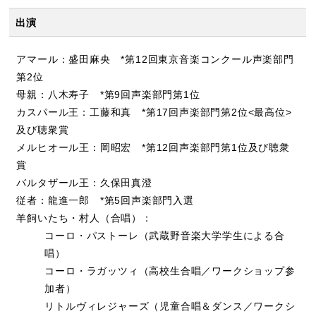
出演
アマール：盛田麻央 *第12回東京音楽コンクール声楽部門
第2位
母親：八木寿子 *第9回声楽部門第1位
カスパール王：工藤和真 *第17回声楽部門第2位<最高位>
及び聴衆賞
メルヒオール王：岡昭宏 *第12回声楽部門第1位及び聴衆
賞
バルタザール王：久保田真澄
従者：龍進一郎 *第5回声楽部門入選
羊飼いたち・村人（合唱）：
コーロ・パストーレ（武蔵野音楽大学学生による合
唱）
コーロ・ラガッツィ（高校生合唱／ワークショップ参
加者）
リトルヴィレジャーズ（児童合唱＆ダンス／ワークシ