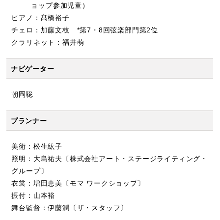
ョップ参加児童）
ピアノ：髙橋裕子
チェロ：加藤文枝 *第7・8回弦楽部門第2位
クラリネット：福井萌
ナビゲーター
朝岡聡
プランナー
美術：松生紘子
照明：大島祐夫〔株式会社アート・ステージライティング・
グループ〕
衣裳：増田恵美〔モマ ワークショップ〕
振付：山本裕
舞台監督：伊藤潤〔ザ・スタッフ〕