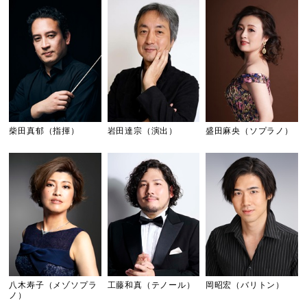
柴田真郁（指揮）
岩田達宗（演出）
盛田麻央（ソプラノ）
八木寿子（メゾソプラ
工藤和真（テノール）
岡昭宏（バリトン）
ノ）