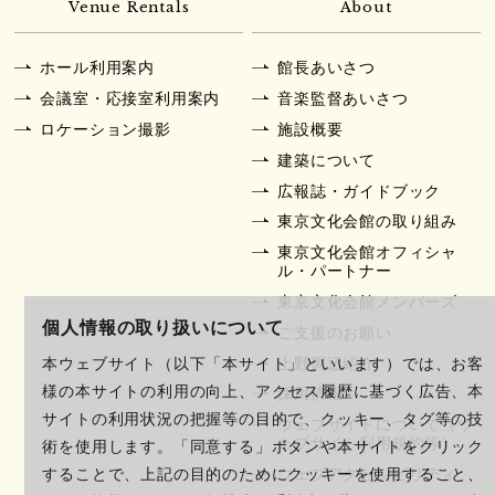
Venue Rentals
About
ホール利用案内
館長あいさつ
会議室・応接室利用案内
音楽監督あいさつ
ロケーション撮影
施設概要
建築について
広報誌・ガイドブック
東京文化会館の取り組み
東京文化会館オフィシャ
ル・パートナー
東京文化会館メンバーズ
個人情報の取り扱いについて
ご支援のお願い
上野周辺紹介
本ウェブサイト（以下「本サイト」といいます）では、お客
様の本サイトの利用の向上、アクセス履歴に基づく広告、本
採用情報
サイトの利用状況の把握等の目的で、クッキー、タグ等の技
ウェブサイトについて（ウ
ェブサイト利用規約等）
術を使用します。「同意する」ボタンや本サイトをクリック
ウェブアクセシビリティ
することで、上記の目的のためにクッキーを使用すること、