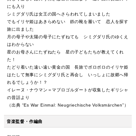
にも入り
シミグダリ氏は女王の国へさらわれてしまいました
でもイリヤ姫はあきらめない 鉄の靴を履いて 恋人を探す
旅に出ました
月の母子や太陽の母子にたずねても シミグダリ氏のゆくえ
はわからない
星のお母さんにたずねたら 星の子どもたちが教えてくれ
た！
たどり着いた遠い遠い黄金の国 長旅でボロボロのイリヤ姫
はたして無事にシミグダリ氏と再会し いっしょに故郷へ帰
れるでしょうか！？
イレーヌ・ナウマン＝マブロゴルダートが収集したギリシャ
の昔話より
（出典 “Es War Einmal: Neugriechische Volksmärchen”）
音楽監督・作編曲