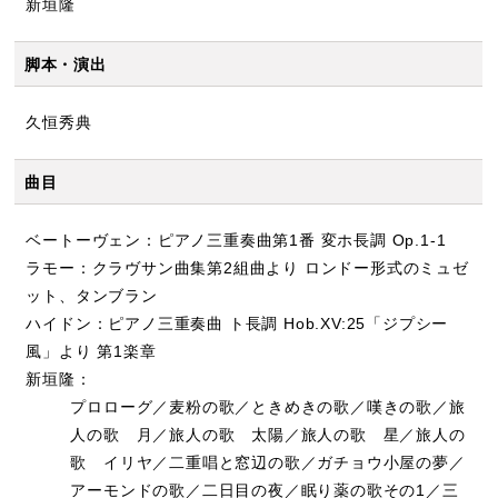
新垣隆
脚本・演出
久恒秀典
曲目
ベートーヴェン：ピアノ三重奏曲第1番 変ホ長調 Op.1-1
ラモー：クラヴサン曲集第2組曲より ロンドー形式のミュゼ
ット、タンブラン
ハイドン：ピアノ三重奏曲 ト長調 Hob.XV:25「ジプシー
風」より 第1楽章
新垣隆：
プロローグ／麦粉の歌／ときめきの歌／嘆きの歌／旅
人の歌 月／旅人の歌 太陽／旅人の歌 星／旅人の
歌 イリヤ／二重唱と窓辺の歌／ガチョウ小屋の夢／
アーモンドの歌／二日目の夜／眠り薬の歌その1／三