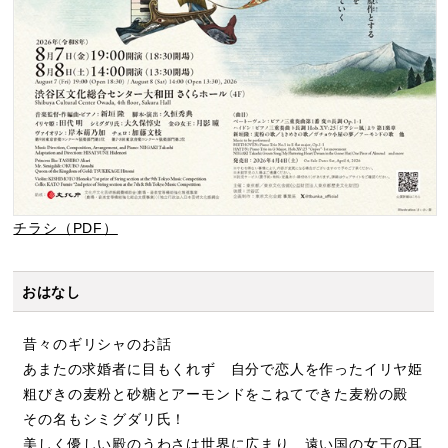
チラシ（PDF）
おはなし
昔々のギリシャのお話
あまたの求婚者に目もくれず 自分で恋人を作ったイリヤ姫
粗びきの麦粉と砂糖とアーモンドをこねてできた麦粉の殿
その名もシミグダリ氏！
美しく優しい殿のうわさは世界に広まり 遠い国の女王の耳