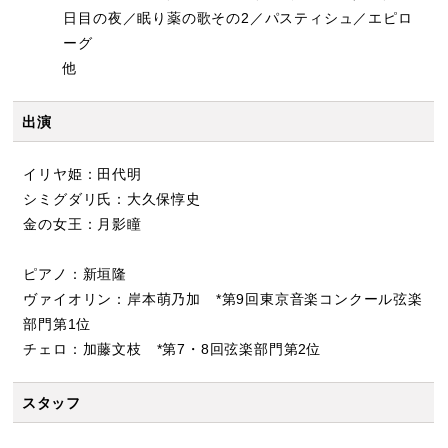
日目の夜／眠り薬の歌その2／パスティシュ／エピロ
ーグ
他
出演
イリヤ姫：田代明
シミグダリ氏：大久保惇史
金の女王：月影瞳
ピアノ：新垣隆
ヴァイオリン：岸本萌乃加 *第9回東京音楽コンクール弦楽
部門第1位
チェロ：加藤文枝 *第7・8回弦楽部門第2位
スタッフ