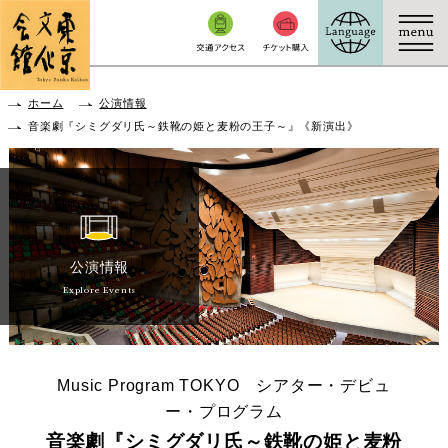
本文へ移動
ホーム
公演情報
音楽劇『シミグダリ氏～鉄靴の姫と麦粉の王子～』《新演出》
公演情報
Explore Events
Music Program TOKYO シアター・デビュ
ー・プログラム
音楽劇『シミグダリ氏～鉄靴の姫と麦粉