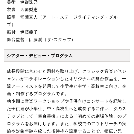
美術：伊従珠乃
衣裳：西原梨恵
照明：稲葉直人（アート・ステージライティング・グルー
プ）
振付：伊藤範子
舞台監督：伊藤潤（ザ･スタッフ）
シアター・デビュー・プログラム
成長段階に合わせた題材を取り上げ、クラシック音楽と他ジ
ャンルがコラボレーションしたオリジナルの舞台作品を、一
流アーティストを起用して小学生と中学・高校生に向け、企
画・制作するプログラムです。
幼少期に音楽ワークショップや子供向けコンサートを経験し
た子供達が小学生、中・高校生へと成長するに伴い、次のス
テップとして「舞台芸術」による「初めての劇場体験」のプ
ログラムをお届けします。また、学校でのアウトリーチの実
施や対象年齢を絞った招待枠を設定することで、幅広い児