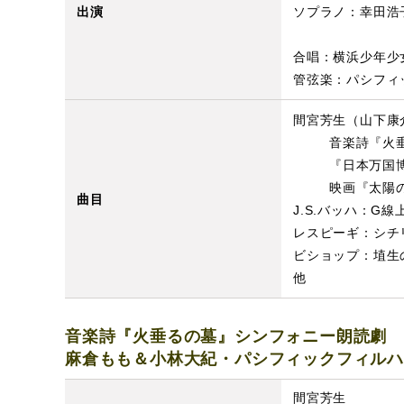
出演
ソプラノ：幸田浩
合唱：横浜少年少
管弦楽：パシフィ
間宮芳生（山下康
音楽詩『火
『日本万国
映画『太陽
曲目
J.S.バッハ：G線
レスピーギ：シチ
ビショップ：埴生
他
音楽詩『火垂るの墓』シンフォニー朗読劇
麻倉もも＆小林大紀・パシフィックフィル
間宮芳生