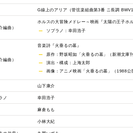
G線上のアリア（管弦楽組曲第3番 ニ長調 BWV1
ホルスの大冒険メドレー～映画『太陽の王子ホ
介編曲）
ソプラノ：幸田浩子
音楽詩『火垂るの墓』
原作：野坂昭如「火垂るの墓」（新潮文庫
介編曲）
演出・構成：上海太郎
画像：アニメ映画「火垂るの墓」（1988公
山下康介
ラノ
幸田浩子
麻倉もも
小林大紀