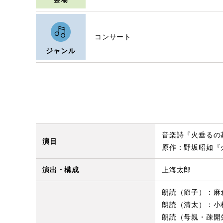
コンサート
ジャンル
音楽詩『火垂るの
演目
原作：野坂昭如『
演出・構成
上海太郎
朗読（節子）：麻
朗読（清太）：小
朗読（母親・疎開