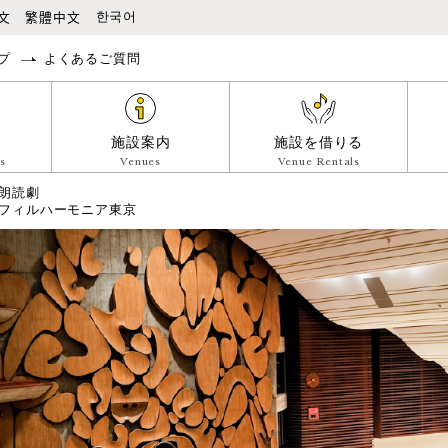
本文へ移動
文
繁體中文
한국어
プ
よくあるご質問
施設案内
施設を借りる
s
Venues
Venue Rentals
朗読劇
フィルハーモニア東京