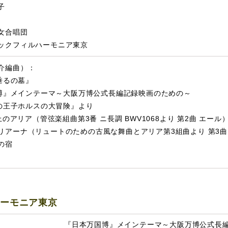
子
女合唱団
ックフィルハーモニア東京
介編曲）：
垂るの墓』
博』メインテーマ～大阪万博公式長編記録映画のための～
の王子ホルスの大冒険』より
上のアリア（管弦楽組曲第3番 ニ長調 BWV1068より 第2曲 エール
リアーナ（リュートのための古風な舞曲とアリア第3組曲より 第3曲
の宿
ハーモニア東京
『日本万国博』メインテーマ～大阪万博公式長