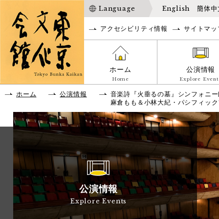
Language
English
簡体中
アクセシビリティ情報
サイトマッ
ホーム
公演情報
Home
Explore Event
ホーム
公演情報
音楽詩『火垂るの墓』シンフォニー
麻倉もも＆小林大紀・パシフィック
公演情報
Explore Events