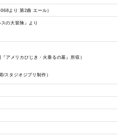
068より 第2曲 エール）
ルスの大冒険』より
刊『アメリカひじき・火垂るの墓』所収）
開/スタジオジブリ制作）