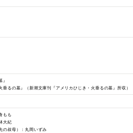
墓』
火垂るの墓』（新潮文庫刊『アメリカひじき・火垂るの墓』所収）
倉もも
林大紀
先の叔母）：丸岡いずみ