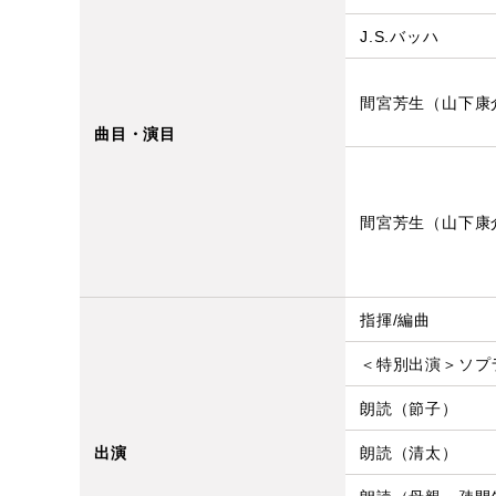
J.S.バッハ
間宮芳生（山下康
曲目・演目
間宮芳生（山下康
指揮/編曲
＜特別出演＞ソプ
朗読（節子）
出演
朗読（清太）