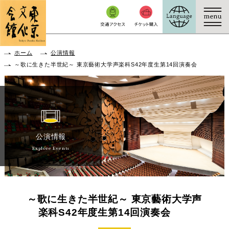
本文へ移動
ホーム
公演情報
～歌に生きた半世紀～ 東京藝術大学声楽科S42年度生第14回演奏会
公演情報
Explore Events
～歌に生きた半世紀～ 東京藝術大学声
楽科S42年度生第14回演奏会