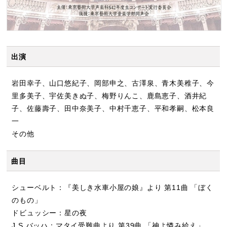
出演
岩田幸子、山口悠紀子、岡部申之、古澤泉、青木美稚子、今
里多美子、宇佐美きぬ子、梅野りんこ、鹿島恵子、酒井紀
子、佐藤壽子、田中奈美子、中村千恵子、平和孝嗣、松本良
一
その他
曲目
シューベルト：『美しき水車小屋の娘』より 第11曲 「ぼく
のもの」
ドビュッシー：星の夜
J.S.バッハ：マタイ受難曲より 第39曲 「神よ憐み給え」