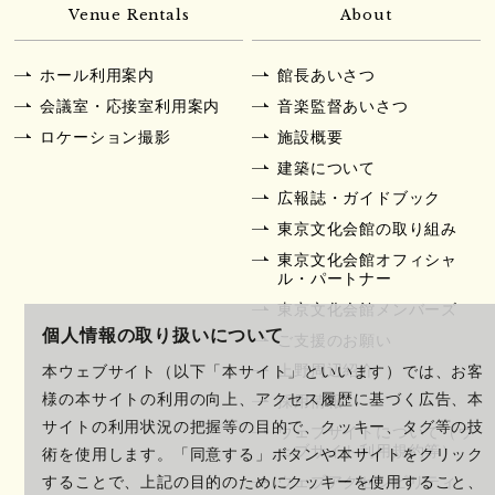
Venue Rentals
About
ホール利用案内
館長あいさつ
会議室・応接室利用案内
音楽監督あいさつ
ロケーション撮影
施設概要
建築について
広報誌・ガイドブック
東京文化会館の取り組み
東京文化会館オフィシャ
ル・パートナー
東京文化会館メンバーズ
個人情報の取り扱いについて
ご支援のお願い
上野周辺紹介
本ウェブサイト（以下「本サイト」といいます）では、お客
様の本サイトの利用の向上、アクセス履歴に基づく広告、本
採用情報
サイトの利用状況の把握等の目的で、クッキー、タグ等の技
ウェブサイトについて（ウ
ェブサイト利用規約等）
術を使用します。「同意する」ボタンや本サイトをクリック
ウェブアクセシビリティ
することで、上記の目的のためにクッキーを使用すること、