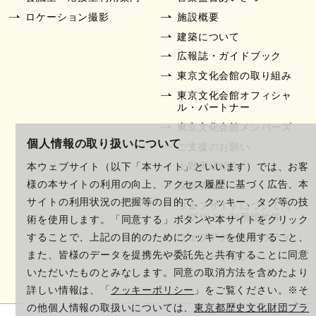
ロケーション撮影
施設概要
建築について
広報誌・ガイドブック
東京文化会館の取り組み
東京文化会館オフィシャ
ル・パートナー
東京文化会館メンバーズ
個人情報の取り扱いについて
ご支援のお願い
上野周辺紹介
本ウェブサイト（以下「本サイト」といいます）では、お客
様の本サイトの利用の向上、アクセス履歴に基づく広告、本
採用情報
サイトの利用状況の把握等の目的で、クッキー、タグ等の技
ウェブサイトについて（ウ
ェブサイト利用規約等）
術を使用します。「同意する」ボタンや本サイトをクリック
ウェブアクセシビリティ
することで、上記の目的のためにクッキーを使用すること、
また、皆様のデータを提携先や委託先と共有することに同意
クッキーポリシー
いただいたものとみなします。同意の取消方法を含めたより
詳しい情報は、「
クッキーポリシー
」をご覧ください。※そ
の他個人情報の取扱いについては、
東京都歴史文化財団プラ