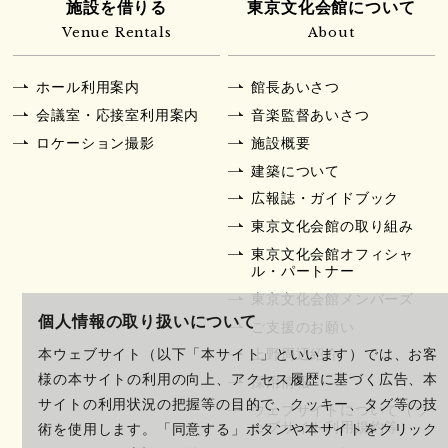
施設を借りる
東京文化会館について
Venue Rentals
About
ホール利用案内
館長あいさつ
会議室・応接室利用案内
音楽監督あいさつ
ロケーション撮影
施設概要
建築について
広報誌・ガイドブック
東京文化会館の取り組み
東京文化会館オフィシャ
ル・パートナー
東京文化会館メンバーズ
個人情報の取り扱いについて
ご支援のお願い
上野周辺紹介
本ウェブサイト（以下「本サイト」といいます）では、お客
様の本サイトの利用の向上、アクセス履歴に基づく広告、本
採用情報
サイトの利用状況の把握等の目的で、クッキー、タグ等の技
ウェブサイトについて（ウ
ェブサイト利用規約等）
術を使用します。「同意する」ボタンや本サイトをクリック