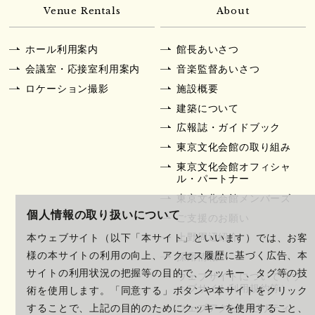
Venue Rentals
About
ホール利用案内
館長あいさつ
会議室・応接室利用案内
音楽監督あいさつ
ロケーション撮影
施設概要
建築について
広報誌・ガイドブック
東京文化会館の取り組み
東京文化会館オフィシャ
ル・パートナー
東京文化会館メンバーズ
個人情報の取り扱いについて
ご支援のお願い
上野周辺紹介
本ウェブサイト（以下「本サイト」といいます）では、お客
様の本サイトの利用の向上、アクセス履歴に基づく広告、本
採用情報
サイトの利用状況の把握等の目的で、クッキー、タグ等の技
ウェブサイトについて（ウ
ェブサイト利用規約等）
術を使用します。「同意する」ボタンや本サイトをクリック
ウェブアクセシビリティ
することで、上記の目的のためにクッキーを使用すること、