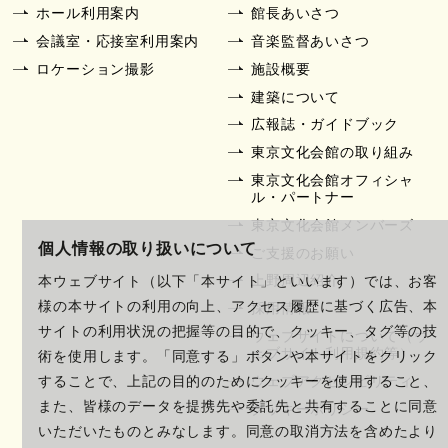
ホール利用案内
館長あいさつ
会議室・応接室利用案内
音楽監督あいさつ
ロケーション撮影
施設概要
建築について
広報誌・ガイドブック
東京文化会館の取り組み
東京文化会館オフィシャ
ル・パートナー
東京文化会館メンバーズ
個人情報の取り扱いについて
ご支援のお願い
上野周辺紹介
本ウェブサイト（以下「本サイト」といいます）では、お客
様の本サイトの利用の向上、アクセス履歴に基づく広告、本
採用情報
サイトの利用状況の把握等の目的で、クッキー、タグ等の技
ウェブサイトについて（ウ
ェブサイト利用規約等）
術を使用します。「同意する」ボタンや本サイトをクリック
ウェブアクセシビリティ
することで、上記の目的のためにクッキーを使用すること、
また、皆様のデータを提携先や委託先と共有することに同意
クッキーポリシー
いただいたものとみなします。同意の取消方法を含めたより