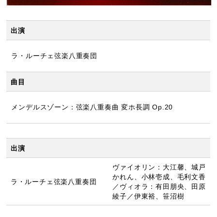
出演
ラ・ルーチェ弦楽八重奏団
曲目
メンデルスゾーン：弦楽八重奏曲 変ホ長調 Op.20
出演
ヴァイオリン：大江馨、城戸
かれん、小林壱成、毛利文香
ラ・ルーチェ弦楽八重奏団
／ヴィオラ：有田朋央、田原
綾子／伊東裕、笹沼樹