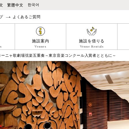
本文へ移動
文
繁體中文
한국어
プ
よくあるご質問
施設案内
施設を借りる
s
Venues
Venue Rentals
ボローニャ歌劇場弦楽五重奏～東京音楽コンクール入賞者とともに～