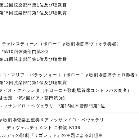
第12回弦楽部門第1位及び聴衆賞
第15回弦楽部門第1位及び聴衆賞
・チェレスティーノ（ボローニャ歌劇場首席ヴィオラ奏者）
*第10回弦楽部門第3位
第11回弦楽部門第1位及び聴衆賞
スコ・マリア・パラッツォーリ（ボローニャ歌劇場首席チェロ奏者
第13回弦楽部門第1位及び聴衆賞
ァビオ・クアランタ（ボローニャ歌劇場首席コントラバス奏者）
健太郎 *第4回ピアノ部門第3位
レッサンドロ・ベヴェラリ *第15回木管部門第1位
ャ歌劇場弦楽五重奏＆アレッサンドロ・ベヴェラリ
：ディヴェルティメント ニ長調 K136
ェルディの歌劇『リゴレット』の主題による幻想曲