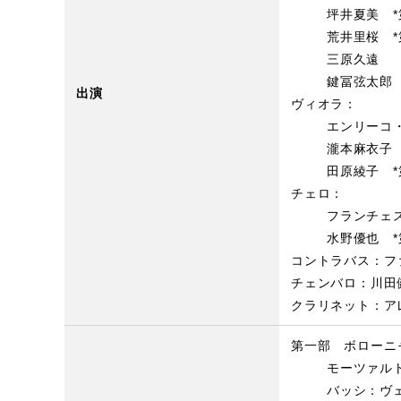
坪井夏美 *
荒井里桜 *
三原久遠
鍵冨弦太郎
出演
ヴィオラ：
エンリーコ
瀧本麻衣子 
田原綾子 *
チェロ：
フランチェ
水野優也 *
コントラバス：フ
チェンバロ：川田
クラリネット：ア
第一部 ボローニ
モーツァルト
バッシ：ヴ