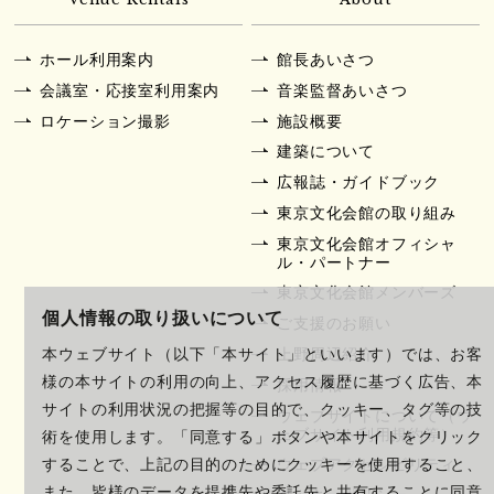
ホール利用案内
館長あいさつ
会議室・応接室利用案内
音楽監督あいさつ
ロケーション撮影
施設概要
建築について
広報誌・ガイドブック
東京文化会館の取り組み
東京文化会館オフィシャ
ル・パートナー
東京文化会館メンバーズ
個人情報の取り扱いについて
ご支援のお願い
上野周辺紹介
本ウェブサイト（以下「本サイト」といいます）では、お客
様の本サイトの利用の向上、アクセス履歴に基づく広告、本
採用情報
サイトの利用状況の把握等の目的で、クッキー、タグ等の技
ウェブサイトについて（ウ
ェブサイト利用規約等）
術を使用します。「同意する」ボタンや本サイトをクリック
ウェブアクセシビリティ
することで、上記の目的のためにクッキーを使用すること、
また、皆様のデータを提携先や委託先と共有することに同意