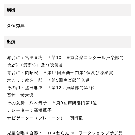
演出
久恒秀典
出演
赤おに：宮里直樹 ＊第10回東京音楽コンクール声楽部門
第2位〈最高位〉及び聴衆賞
青おに：岡昭宏 ＊第12回声楽部門第1位及び聴衆賞
木こり：龍進一郎 ＊第5回声楽部門入選
その娘：盛田麻央 ＊第12回声楽部門第2位
百姓：黄木透
その女房：八木寿子 ＊第9回声楽部門第1位
ナレーター：高橋薫子
ナビゲーター（プレトーク）：朝岡聡
児童合唱＆合奏：コロスわらんべ（ワークショップ参加児