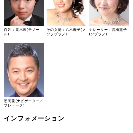
百姓：黄木透(テノー
その女房：八木寿子(メ
ナレーター：高橋薫子
ル)
ゾソプラノ)
(ソプラノ)
朝岡聡(ナビゲーター／
プレトーク）
インフォメーション