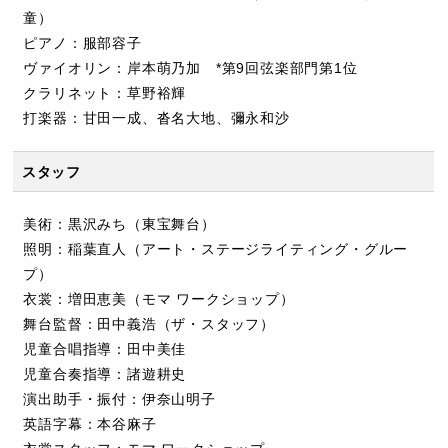
童）
ピアノ：服部容子
ヴァイオリン：岸本萌乃加 *第9回弦楽部門第1位
クラリネット：草野裕輝
打楽器：甘田一成、沓名大地、彌永和沙
スタッフ
美術：黒沢みち（東宝舞台）
照明：稲葉直人（アート・ステージライティング・グルー
プ）
衣裳：増田恵美（モマ ワークショップ）
舞台監督：田中義浩（ザ・スタッフ）
児童合唱指導：田中美佳
児童合奏指導：諸遊耕史
演出助手・振付：伊奈山明子
英語字幕：本谷麻子