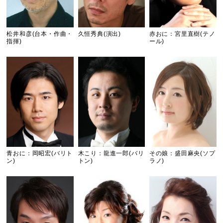
松井和彦(台本・作曲・
久恒秀典(演出)
赤おに：宮里直樹(テノ
指揮)
ール)
青おに：岡昭宏(バリト
木こり：龍進一郎(バリ
その娘：盛田麻央(ソプ
ン)
トン)
ラノ)