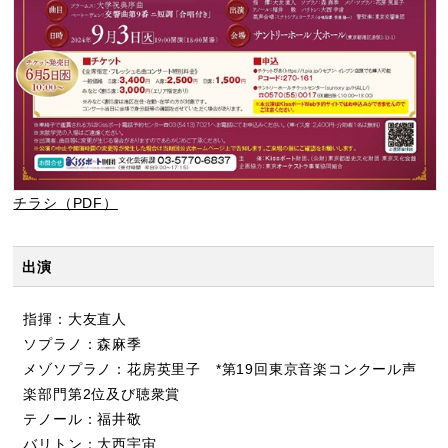
チラシ（PDF）
出演
指揮：大友直人
ソプラノ：森麻季
メゾソプラノ：花房英里子 *第19回東京音楽コンクール声
楽部門第2位及び聴衆賞
テノール：福井敬
バリトン：大西宇宙