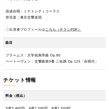
混成合唱：ミナトシティコーラス
管弦楽：東京交響楽団
◇出演者プロフィールは
こちら（チラシPDF）
曲目
ブラームス：大学祝典序曲 Op.80
ベートーヴェン：交響曲第9番 ニ短調 Op.125「合唱付」
チケット情報
料金（税込）
S席3,400円 A席2,500円 B席1,500円