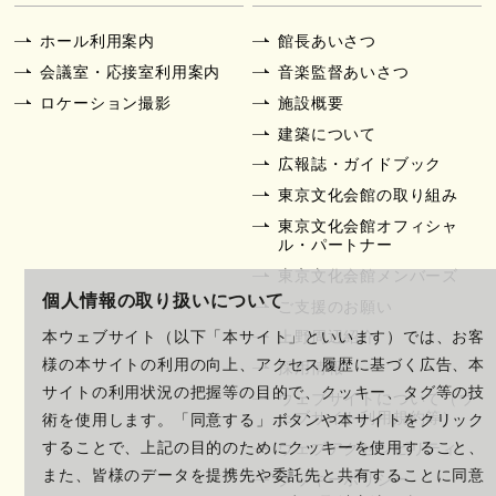
ホール利用案内
館長あいさつ
会議室・応接室利用案内
音楽監督あいさつ
ロケーション撮影
施設概要
建築について
広報誌・ガイドブック
東京文化会館の取り組み
東京文化会館オフィシャ
ル・パートナー
東京文化会館メンバーズ
個人情報の取り扱いについて
ご支援のお願い
上野周辺紹介
本ウェブサイト（以下「本サイト」といいます）では、お客
様の本サイトの利用の向上、アクセス履歴に基づく広告、本
採用情報
サイトの利用状況の把握等の目的で、クッキー、タグ等の技
ウェブサイトについて（ウ
ェブサイト利用規約等）
術を使用します。「同意する」ボタンや本サイトをクリック
ウェブアクセシビリティ
することで、上記の目的のためにクッキーを使用すること、
また、皆様のデータを提携先や委託先と共有することに同意
クッキーポリシー