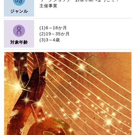
主催事業
ジャンル
(1)6～18か月
(2)19～35か月
(3)3～4歳
対象年齢