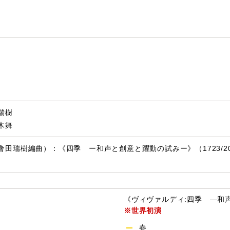
瑞樹
木舞
田瑞樹編曲）：《四季 ー和声と創意と躍動の試みー》（1723/20
《ヴィヴァルディ:四季 —和声と創
※世界初演
春