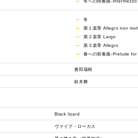
冬への間奏曲-Intermezzo for
冬
第１楽章 Allegro non mol
第２楽章 Largo
第３楽章 Allegro
春への前奏曲-Prelude for L
會田瑞樹
鈴木舞
Black lizard
ヴァイブ・ローカス