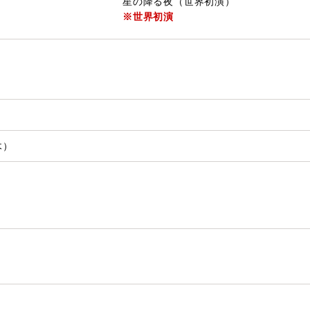
星の降る夜（世界初演）
※世界初演
木）