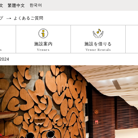
本文へ移動
文
繁體中文
한국어
プ
よくあるご質問
施設案内
施設を借りる
s
Venues
Venue Rentals
024