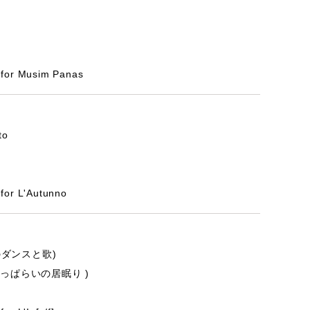
or Musim Panas
to
r L'Autunno
農のダンスと歌)
o(よっぱらいの居眠り )