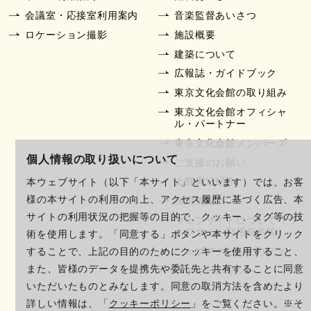
会議室・応接室利用案内
音楽監督あいさつ
ロケーション撮影
施設概要
建築について
広報誌・ガイドブック
東京文化会館の取り組み
東京文化会館オフィシャ
ル・パートナー
東京文化会館メンバーズ
個人情報の取り扱いについて
ご支援のお願い
上野周辺紹介
本ウェブサイト（以下「本サイト」といいます）では、お客
様の本サイトの利用の向上、アクセス履歴に基づく広告、本
採用情報
サイトの利用状況の把握等の目的で、クッキー、タグ等の技
ウェブサイトについて（ウ
ェブサイト利用規約等）
術を使用します。「同意する」ボタンや本サイトをクリック
ウェブアクセシビリティ
することで、上記の目的のためにクッキーを使用すること、
また、皆様のデータを提携先や委託先と共有することに同意
クッキーポリシー
いただいたものとみなします。同意の取消方法を含めたより
詳しい情報は、「
クッキーポリシー
」をご覧ください。※そ