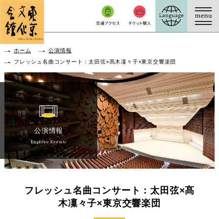
本文へ移動
ホーム
公演情報
フレッシュ名曲コンサート：太田弦×髙木凜々子×東京交響楽団
公演情報
Explore Events
フレッシュ名曲コンサート：太田弦×髙
木凜々子×東京交響楽団