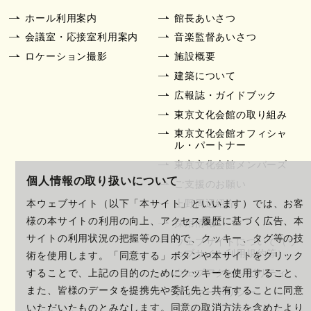
ホール利用案内
館長あいさつ
会議室・応接室利用案内
音楽監督あいさつ
ロケーション撮影
施設概要
建築について
広報誌・ガイドブック
東京文化会館の取り組み
東京文化会館オフィシャ
ル・パートナー
東京文化会館メンバーズ
個人情報の取り扱いについて
ご支援のお願い
上野周辺紹介
本ウェブサイト（以下「本サイト」といいます）では、お客
様の本サイトの利用の向上、アクセス履歴に基づく広告、本
採用情報
サイトの利用状況の把握等の目的で、クッキー、タグ等の技
ウェブサイトについて（ウ
ェブサイト利用規約等）
術を使用します。「同意する」ボタンや本サイトをクリック
ウェブアクセシビリティ
することで、上記の目的のためにクッキーを使用すること、
また、皆様のデータを提携先や委託先と共有することに同意
クッキーポリシー
いただいたものとみなします。同意の取消方法を含めたより