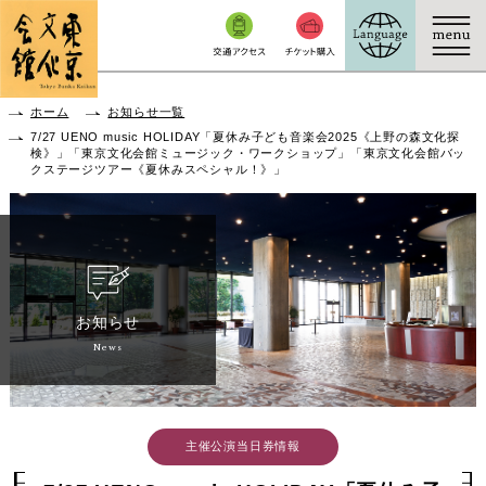
本文へ移動
ホーム
お知らせ一覧
7/27 UENO music HOLIDAY「夏休み子ども音楽会2025《上野の森文化探
検》」「東京文化会館ミュージック・ワークショップ」「東京文化会館バッ
クステージツアー《夏休みスペシャル！》」
お知らせ
News
主催公演当日券情報