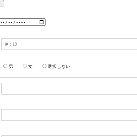
男
女
選択しない