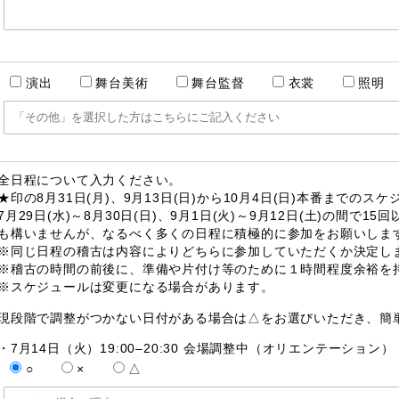
演出
舞台美術
舞台監督
衣裳
照明
全日程について入力ください。
★印の8月31日(月)、9月13日(日)から10月4日(日)本番まで
7月29日(水)～8月30日(日)、9月1日(火)～9月12日(土)の間
も構いませんが、なるべく多くの日程に積極的に参加をお願いしま
※同じ日程の稽古は内容によりどちらに参加していただくか決定し
※稽古の時間の前後に、準備や片付け等のために１時間程度余裕を
※スケジュールは変更になる場合があります。
現段階で調整がつかない日付がある場合は△をお選びいただき、簡
・7月14日（火）19:00–20:30 会場調整中（オリエンテーション
○
×
△