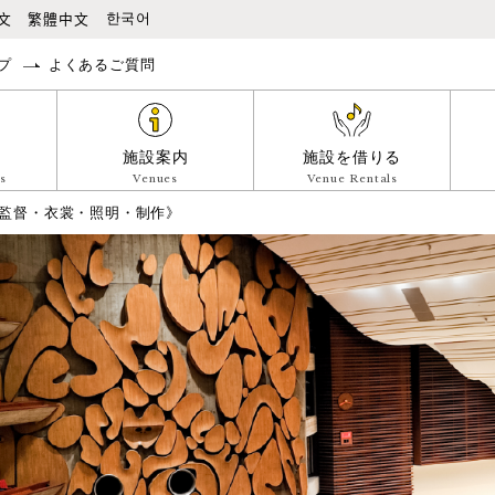
本文へ移動
文
繁體中文
한국어
プ
よくあるご質問
施設案内
施設を借りる
s
Venues
Venue Rentals
監督・衣裳・照明・制作》