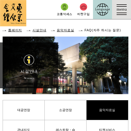
본문으로 이동
톱페이지
시설안내
음악자료실
FAQ(자주 하시는 질문)
시설안내
Venues
대공연장
소공연장
음악자료실
관내지도
레스토랑・숍
티켓서비스